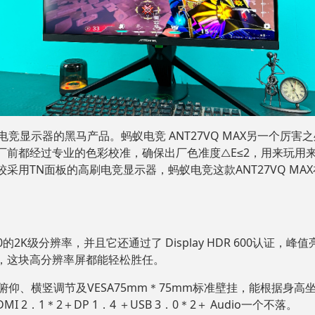
竞显示器的黑马产品。蚂蚁电竞 ANT27VQ MAX另一个厉害之处就
前都经过专业的色彩校准，确保出厂色准度△E≤2，用来玩用来玩
用TN面板的高刷电竞显示器，蚂蚁电竞这款ANT27VQ MA
的2K级分辨率，并且它还通过了 Display HDR 600认证，峰值亮度
，这块高分辨率屏都能轻松胜任。
高低俯仰、横竖调节及VESA75mm＊75mm标准壁挂，能根据
．1＊2＋DP 1．4 ＋USB 3．0＊2＋ Audio一个不落。