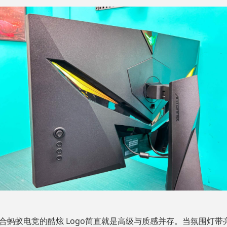
配合蚂蚁电竞的酷炫 Logo简直就是高级与质感并存。当氛围灯