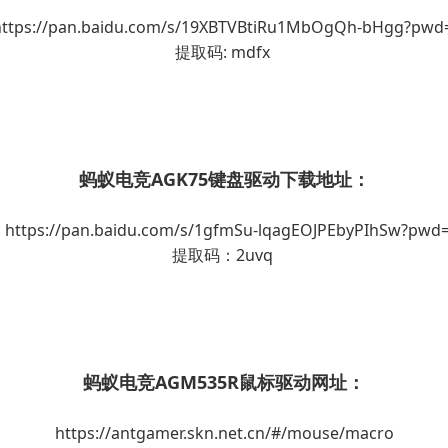
ttps://pan.baidu.com/s/19XBTVBtiRu1MbOgQh-bHgg?pw
提取码: mdfx
蚂蚁电竞AGK75键盘驱动下载地址：
ttps://pan.baidu.com/s/1gfmSu-lqagEOJPEbyPIhSw?pwd
提取码：2uvq
蚂蚁电竞AGM535R鼠标驱动网址：
https://antgamer.skn.net.cn/#/mouse/macro