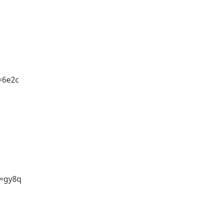
=6e2c
d=gy8q