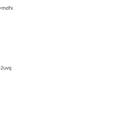
d=mdfx
=2uvq